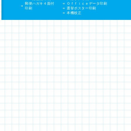
郵便ハガキ４面付
Ｏｆｆｉｃｅデータ印刷
印刷
選挙ポスター印刷
本機校正