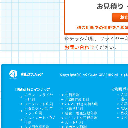
※チラシ印刷、フライヤー
お問い合わせ
ください。
入稿
チラシ・フライヤ
封筒印刷
選べ
ー印刷
角2保存袋印刷
入稿
リーフレット印刷
A4マチ付き封筒印刷
取扱
カタログ・パンフ
下敷き印刷
色校
レット印刷
啓蒙・啓発定規印刷
よく
ポストカード・DM
オリジナル定規印刷
印刷
カード印刷
ＤＭ用台紙印刷
メガホン印刷