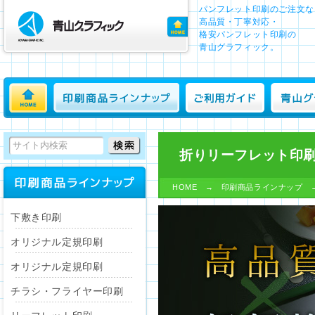
パンフレット印刷のご注文な
高品質・丁寧対応・
格安パンフレット印刷の
青山グラフィック。
ホーム
印刷商品ラインナップ
ご利用ガイド
青山グ
折りリーフレット印
HOME
→
印刷商品ラインナップ
下敷き印刷
オリジナル定規印刷
オリジナル定規印刷
チラシ・フライヤー印刷